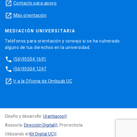
launch
Contacto para apoyo
launch
Más orientación
MEDIACIÓN UNIVERSITARIA
Teléfonos para orientación y consejo si se ha vulnerado
alguno de tus derechos en la universidad.
phone
(56)95504 1691
phone
(56)95504 1247
launch
Ir a la Oficina de Ombuds UC
Diseño y desarrollo:
Urantiacos
Asesoría:
Dirección Digital
, Prorrectoría
Utilizando el
Kit Digital UC