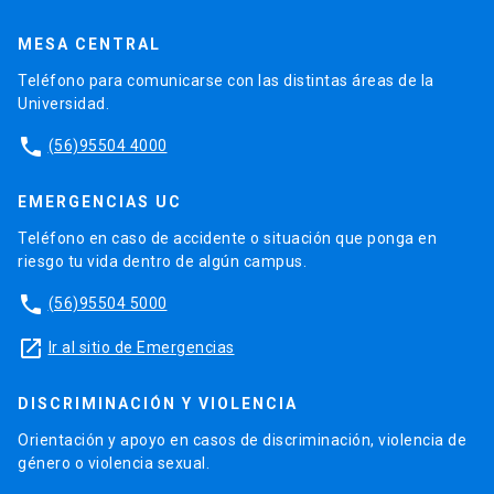
MESA CENTRAL
Teléfono para comunicarse con las distintas áreas de la
Universidad.
phone
(56)95504 4000
EMERGENCIAS UC
Teléfono en caso de accidente o situación que ponga en
riesgo tu vida dentro de algún campus.
phone
(56)95504 5000
launch
Ir al sitio de Emergencias
DISCRIMINACIÓN Y VIOLENCIA
Orientación y apoyo en casos de discriminación, violencia de
género o violencia sexual.