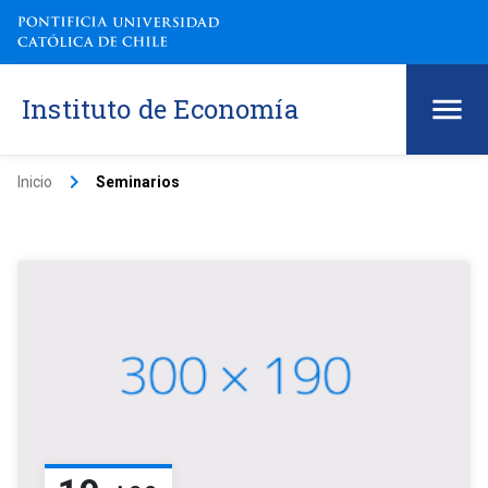
Instituto de Economía
keyboard_arrow_right
Inicio
Seminarios