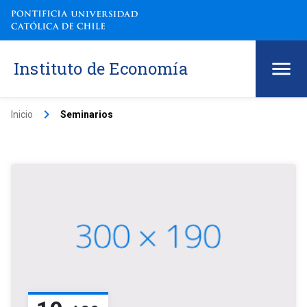
Instituto de Economía
keyboard_arrow_right
Inicio
Seminarios