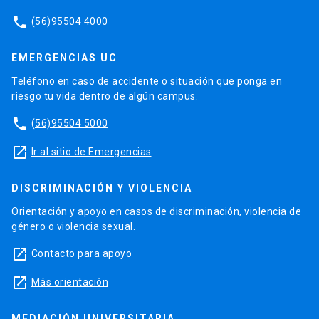
phone
(56)95504 4000
EMERGENCIAS UC
Teléfono en caso de accidente o situación que ponga en
riesgo tu vida dentro de algún campus.
phone
(56)95504 5000
launch
Ir al sitio de Emergencias
DISCRIMINACIÓN Y VIOLENCIA
Orientación y apoyo en casos de discriminación, violencia de
género o violencia sexual.
launch
Contacto para apoyo
launch
Más orientación
MEDIACIÓN UNIVERSITARIA