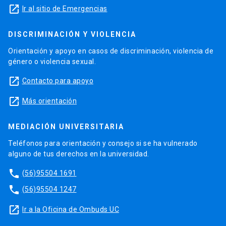
launch
Ir al sitio de Emergencias
DISCRIMINACIÓN Y VIOLENCIA
Orientación y apoyo en casos de discriminación, violencia de
género o violencia sexual.
launch
Contacto para apoyo
launch
Más orientación
MEDIACIÓN UNIVERSITARIA
Teléfonos para orientación y consejo si se ha vulnerado
alguno de tus derechos en la universidad.
phone
(56)95504 1691
phone
(56)95504 1247
launch
Ir a la Oficina de Ombuds UC