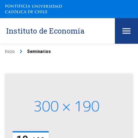
Instituto de Economía
keyboard_arrow_right
Inicio
Seminarios