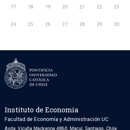
17
18
19
20
22
23
21
24
25
26
27
28
29
30
Instituto de Economía
Facultad de Economía y Administración UC
Avda. Vicuña Mackenna 4860, Macul. Santiago, Chile