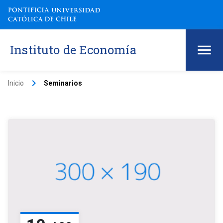
Instituto de Economía
keyboard_arrow_right
Inicio
Seminarios