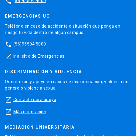
phone
(56)95504 4000
EMERGENCIAS UC
Teléfono en caso de accidente o situación que ponga en
riesgo tu vida dentro de algún campus.
phone
(56)95504 5000
launch
Ir al sitio de Emergencias
DISCRIMINACIÓN Y VIOLENCIA
Orientación y apoyo en casos de discriminación, violencia de
género o violencia sexual.
launch
Contacto para apoyo
launch
Más orientación
MEDIACIÓN UNIVERSITARIA