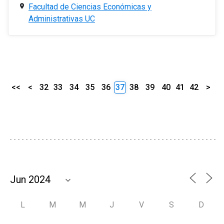
Facultad de Ciencias Económicas y
Administrativas UC
<<
<
32
33
34
35
36
37
38
39
40
41
42
>
L
M
M
J
V
S
D