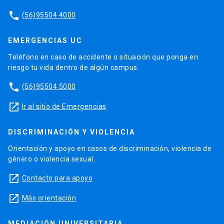
phone
(56)95504 4000
EMERGENCIAS UC
Teléfono en caso de accidente o situación que ponga en
riesgo tu vida dentro de algún campus.
phone
(56)95504 5000
launch
Ir al sitio de Emergencias
DISCRIMINACIÓN Y VIOLENCIA
Orientación y apoyo en casos de discriminación, violencia de
género o violencia sexual.
launch
Contacto para apoyo
launch
Más orientación
MEDIACIÓN UNIVERSITARIA