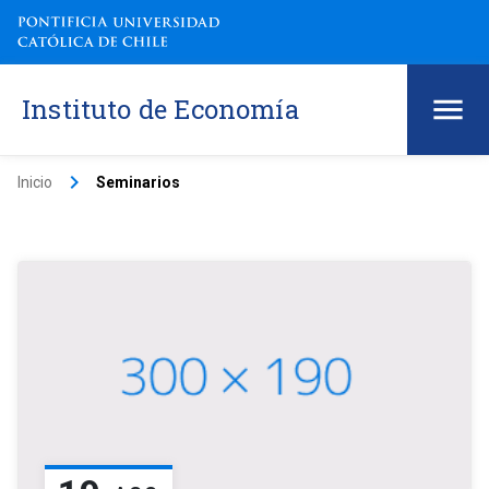
Instituto de Economía
keyboard_arrow_right
Inicio
Seminarios