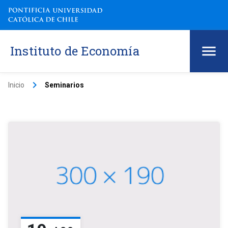
Instituto de Economía
keyboard_arrow_right
Inicio
Seminarios