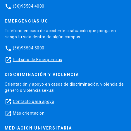
phone
(56)95504 4000
EMERGENCIAS UC
Teléfono en caso de accidente o situación que ponga en
riesgo tu vida dentro de algún campus.
phone
(56)95504 5000
launch
Ir al sitio de Emergencias
DISCRIMINACIÓN Y VIOLENCIA
Orientación y apoyo en casos de discriminación, violencia de
género o violencia sexual.
launch
Contacto para apoyo
launch
Más orientación
MEDIACIÓN UNIVERSITARIA