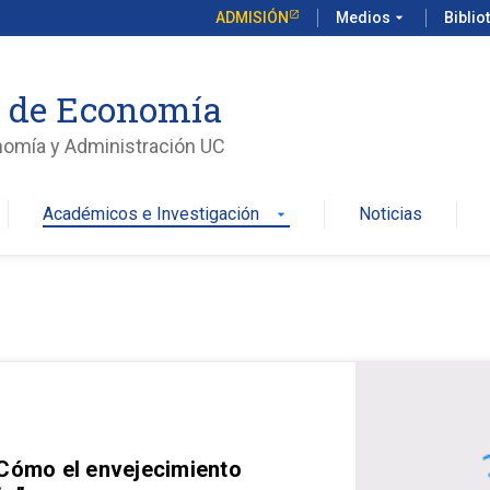
ADMISIÓN
Medios
arrow_drop_down
Biblio
o de Economía
nomía y Administración UC
Académicos e Investigación
Noticias
arrow_drop_down
 Cómo el envejecimiento