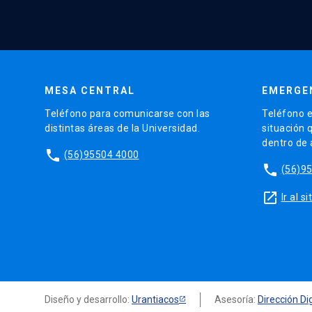
MESA CENTRAL
EMERGE
Teléfono para comunicarse con las
Teléfono e
distintas áreas de la Universidad.
situación 
dentro de
phone
(56)95504 4000
phone
(56)9
launch
Ir al 
Diseño y desarrollo:
Urantiacos
Asesoría:
Dirección Dig