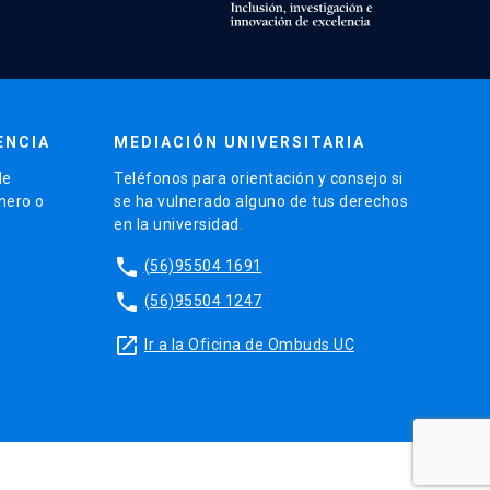
ENCIA
MEDIACIÓN UNIVERSITARIA
de
Teléfonos para orientación y consejo si
énero o
se ha vulnerado alguno de tus derechos
en la universidad.
phone
(56)95504 1691
phone
(56)95504 1247
launch
Ir a la Oficina de Ombuds UC