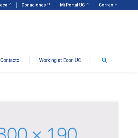
teca
Donaciones
Mi Portal UC
Correo
arrow_drop_down
search
Contacto
Working at Econ UC