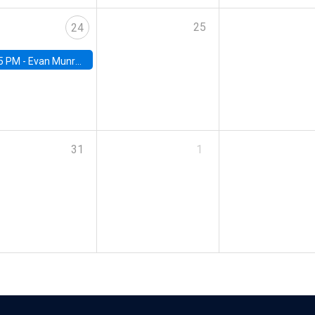
25
24
5 PM -
Evan Munro, Neyman Visiting Assistant Professor in the Department of Statistics at UC Berkeley
31
1