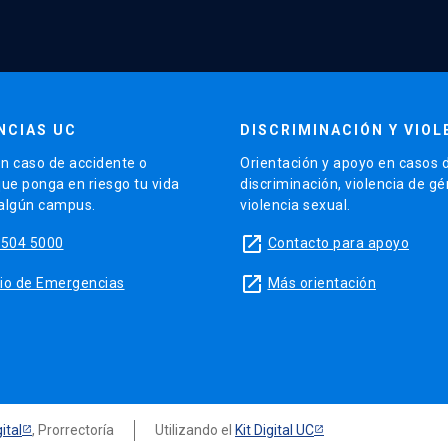
NCIAS UC
DISCRIMINACIÓN Y VIOL
n caso de accidente o
Orientación y apoyo en casos 
que ponga en riesgo tu vida
discriminación, violencia de g
 algún campus.
violencia sexual.
launch
5504 5000
Contacto para apoyo
launch
sitio de Emergencias
Más orientación
ital
, Prorrectoría
Utilizando el
Kit Digital UC