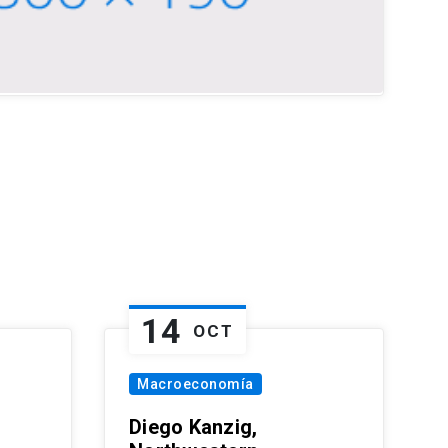
14
OCT
Macroeconomía
Diego Kanzig,