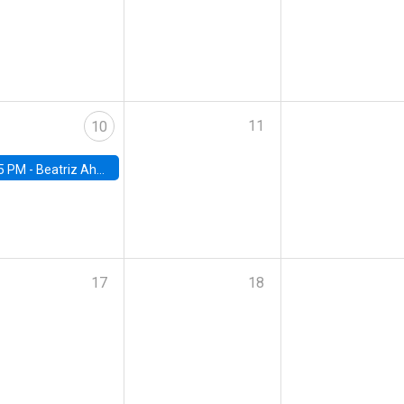
11
10
5 PM -
Beatriz Ahumada, PhD candidate, Universidad de Pittsburgh
17
18