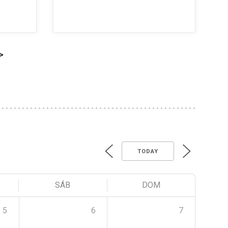
>
TODAY
SÁB
DOM
5
6
7