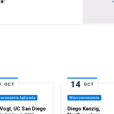
ia”
9
14
OCT
OCT
oeconomía Aplicada
Macroeconomía
Vogl, UC San Diego
Diego Kanzig,