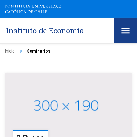
Instituto de Economía
keyboard_arrow_right
Inicio
Seminarios