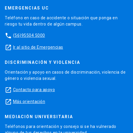
EMERGENCIAS UC
Teléfono en caso de accidente o situación que ponga en
riesgo tu vida dentro de algún campus.
phone
(56)95504 5000
launch
Ir al sitio de Emergencias
DISCRIMINACIÓN Y VIOLENCIA
Orientación y apoyo en casos de discriminación, violencia de
género o violencia sexual.
launch
Contacto para apoyo
launch
Más orientación
MEDIACIÓN UNIVERSITARIA
Teléfonos para orientación y consejo si se ha vulnerado
alguno de tus derechos en la universidad.