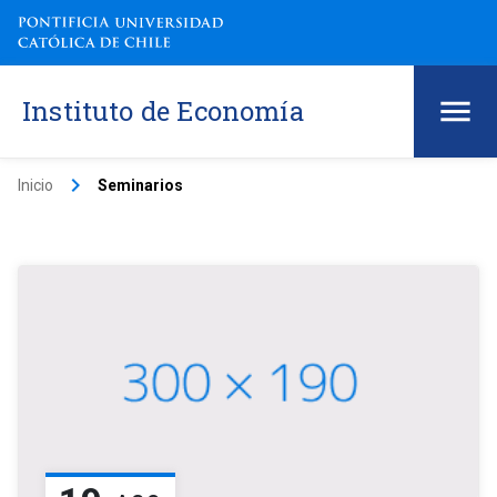
Instituto de Economía
keyboard_arrow_right
Inicio
Seminarios