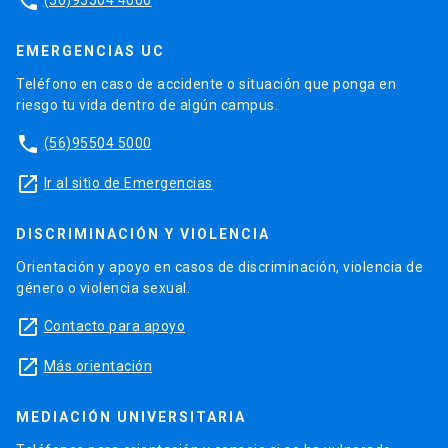
phone
EMERGENCIAS UC
Teléfono en caso de accidente o situación que ponga en
riesgo tu vida dentro de algún campus.
phone
(56)95504 5000
launch
Ir al sitio de Emergencias
DISCRIMINACIÓN Y VIOLENCIA
Orientación y apoyo en casos de discriminación, violencia de
género o violencia sexual.
launch
Contacto para apoyo
launch
Más orientación
MEDIACIÓN UNIVERSITARIA