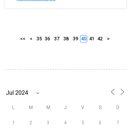
<<
<
35
36
37
38
39
40
41
42
>
L
M
M
J
V
S
D
1
2
3
4
5
6
7