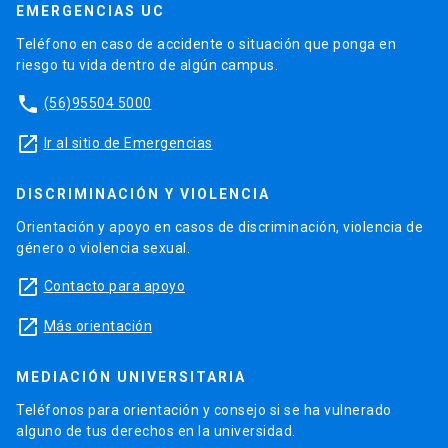
EMERGENCIAS UC
Teléfono en caso de accidente o situación que ponga en
riesgo tu vida dentro de algún campus.
phone
(56)95504 5000
launch
Ir al sitio de Emergencias
DISCRIMINACIÓN Y VIOLENCIA
Orientación y apoyo en casos de discriminación, violencia de
género o violencia sexual.
launch
Contacto para apoyo
launch
Más orientación
MEDIACIÓN UNIVERSITARIA
Teléfonos para orientación y consejo si se ha vulnerado
alguno de tus derechos en la universidad.