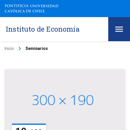
Instituto de Economía
keyboard_arrow_right
Inicio
Seminarios