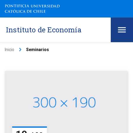
Instituto de Economía
keyboard_arrow_right
Inicio
Seminarios