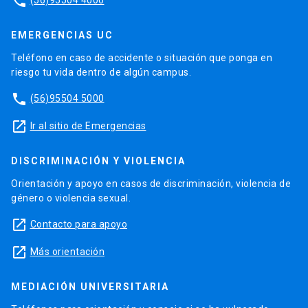
phone
EMERGENCIAS UC
Teléfono en caso de accidente o situación que ponga en
riesgo tu vida dentro de algún campus.
phone
(56)95504 5000
launch
Ir al sitio de Emergencias
DISCRIMINACIÓN Y VIOLENCIA
Orientación y apoyo en casos de discriminación, violencia de
género o violencia sexual.
launch
Contacto para apoyo
launch
Más orientación
MEDIACIÓN UNIVERSITARIA