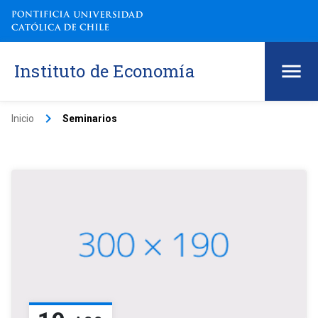
Instituto de Economía
keyboard_arrow_right
Inicio
Seminarios