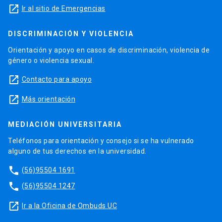
launch
Ir al sitio de Emergencias
DISCRIMINACIÓN Y VIOLENCIA
Orientación y apoyo en casos de discriminación, violencia de
género o violencia sexual.
launch
Contacto para apoyo
launch
Más orientación
MEDIACIÓN UNIVERSITARIA
Teléfonos para orientación y consejo si se ha vulnerado
alguno de tus derechos en la universidad.
phone
(56)95504 1691
phone
(56)95504 1247
launch
Ir a la Oficina de Ombuds UC