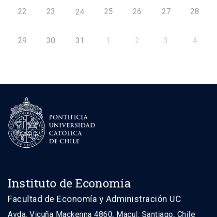
22
23
25
26
27
28
24
29
30
31
1
2
3
4
Instituto de Economía
Facultad de Economía y Administración UC
Avda. Vicuña Mackenna 4860, Macul. Santiago, Chile