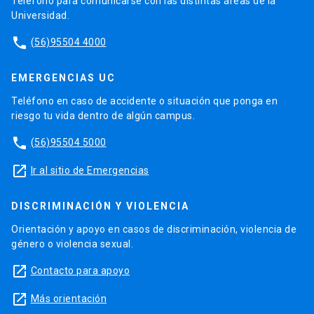
Teléfono para comunicarse con las distintas áreas de la
Universidad.
phone
(56)95504 4000
EMERGENCIAS UC
Teléfono en caso de accidente o situación que ponga en
riesgo tu vida dentro de algún campus.
phone
(56)95504 5000
launch
Ir al sitio de Emergencias
DISCRIMINACIÓN Y VIOLENCIA
Orientación y apoyo en casos de discriminación, violencia de
género o violencia sexual.
launch
Contacto para apoyo
launch
Más orientación