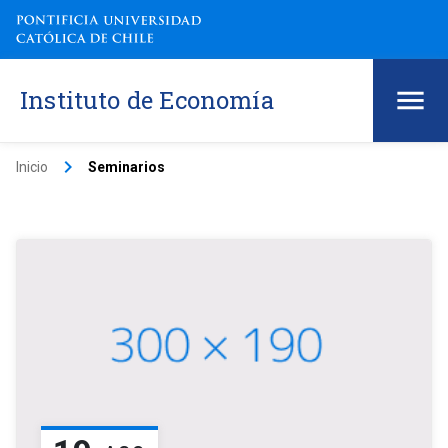
Instituto de Economía
keyboard_arrow_right
Inicio
Seminarios