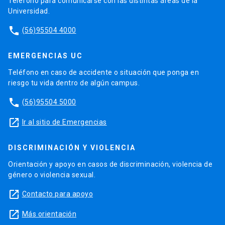
Teléfono para comunicarse con las distintas áreas de la
Universidad.
phone
(56)95504 4000
EMERGENCIAS UC
Teléfono en caso de accidente o situación que ponga en
riesgo tu vida dentro de algún campus.
phone
(56)95504 5000
launch
Ir al sitio de Emergencias
DISCRIMINACIÓN Y VIOLENCIA
Orientación y apoyo en casos de discriminación, violencia de
género o violencia sexual.
launch
Contacto para apoyo
launch
Más orientación