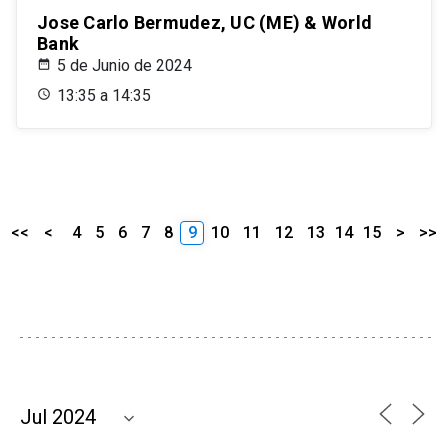
Jose Carlo Bermudez, UC (ME) & World
Bank
5 de Junio de 2024
13:35 a 14:35
<<
<
4
5
6
7
8
9
10
11
12
13
14
15
>
>>