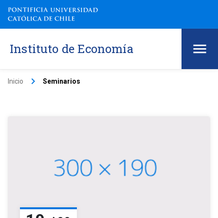
Instituto de Economía
keyboard_arrow_right
Inicio
Seminarios