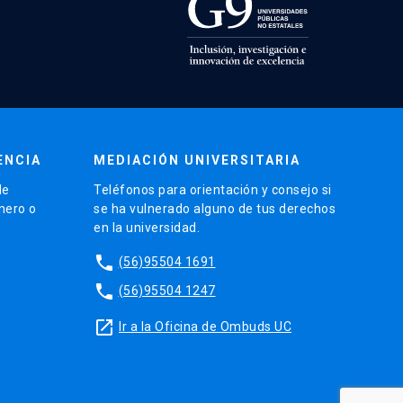
ENCIA
MEDIACIÓN UNIVERSITARIA
de
Teléfonos para orientación y consejo si
énero o
se ha vulnerado alguno de tus derechos
en la universidad.
phone
(56)95504 1691
phone
(56)95504 1247
launch
Ir a la Oficina de Ombuds UC