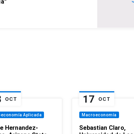
ia”
8
17
OCT
OCT
oeconomía Aplicada
Macroeconomía
e Hernandez-
Sebastian Claro,