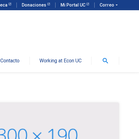
teca
Donaciones
Mi Portal UC
Correo
arrow_drop_down
search
Contacto
Working at Econ UC