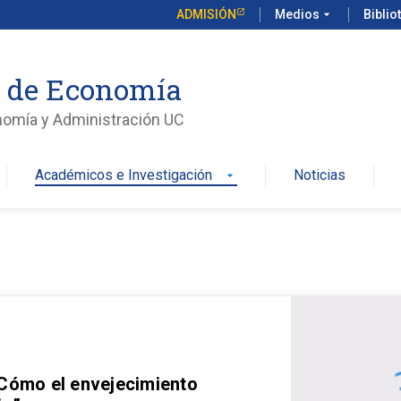
ADMISIÓN
Medios
arrow_drop_down
Biblio
o de Economía
nomía y Administración UC
Académicos e Investigación
Noticias
arrow_drop_down
 Cómo el envejecimiento