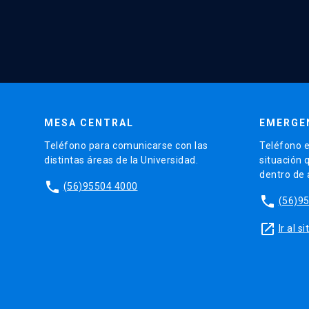
MESA CENTRAL
EMERGE
Teléfono para comunicarse con las
Teléfono e
distintas áreas de la Universidad.
situación 
dentro de
phone
(56)95504 4000
phone
(56)9
launch
Ir al 