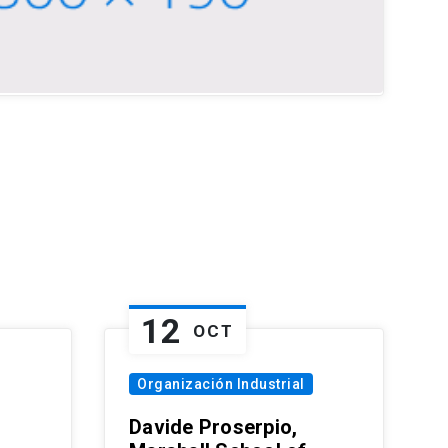
12
OCT
Organización Industrial
Davide Proserpio,