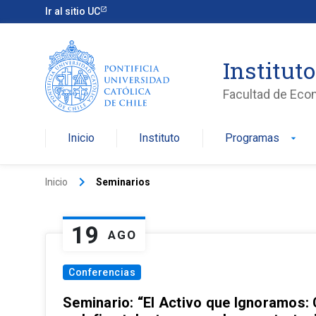
Ir al sitio UC
Institut
Facultad de Eco
Inicio
Instituto
Programas
arrow_drop_down
keyboard_arrow_right
Inicio
Seminarios
19
AGO
Conferencias
Seminario: “El Activo que Ignoramos: