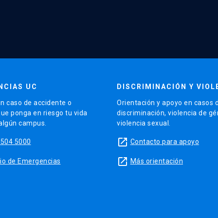
NCIAS UC
DISCRIMINACIÓN Y VIOL
n caso de accidente o
Orientación y apoyo en casos 
que ponga en riesgo tu vida
discriminación, violencia de g
 algún campus.
violencia sexual.
launch
5504 5000
Contacto para apoyo
launch
sitio de Emergencias
Más orientación