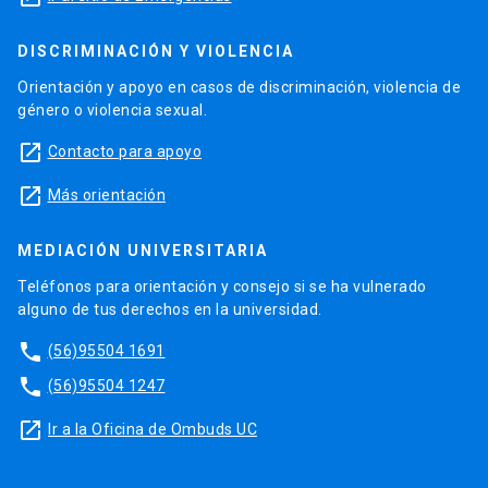
DISCRIMINACIÓN Y VIOLENCIA
Orientación y apoyo en casos de discriminación, violencia de
género o violencia sexual.
launch
Contacto para apoyo
launch
Más orientación
MEDIACIÓN UNIVERSITARIA
Teléfonos para orientación y consejo si se ha vulnerado
alguno de tus derechos en la universidad.
phone
(56)95504 1691
phone
(56)95504 1247
launch
Ir a la Oficina de Ombuds UC