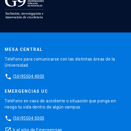
MESA CENTRAL
Teléfono para comunicarse con las distintas áreas de la
Universidad.
phone
(56)95504 4000
EMERGENCIAS UC
Teléfono en caso de accidente o situación que ponga en
riesgo tu vida dentro de algún campus.
phone
(56)95504 5000
launch
Ir al sitio de Emergencias