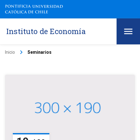
Instituto de Economía
keyboard_arrow_right
Inicio
Seminarios