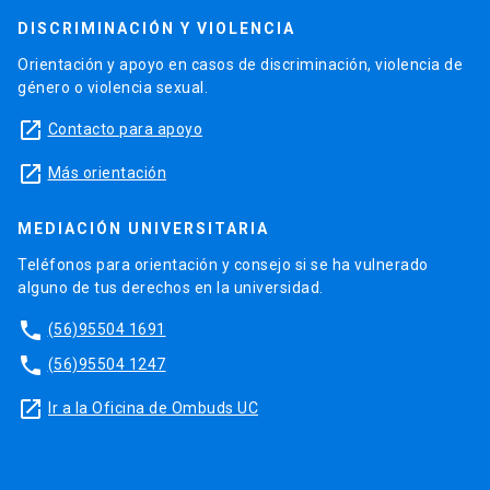
DISCRIMINACIÓN Y VIOLENCIA
Orientación y apoyo en casos de discriminación, violencia de
género o violencia sexual.
launch
Contacto para apoyo
launch
Más orientación
MEDIACIÓN UNIVERSITARIA
Teléfonos para orientación y consejo si se ha vulnerado
alguno de tus derechos en la universidad.
phone
(56)95504 1691
phone
(56)95504 1247
launch
Ir a la Oficina de Ombuds UC