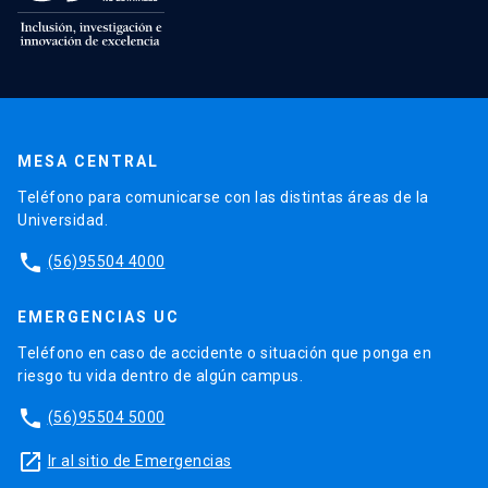
MESA CENTRAL
Teléfono para comunicarse con las distintas áreas de la
Universidad.
phone
(56)95504 4000
EMERGENCIAS UC
Teléfono en caso de accidente o situación que ponga en
riesgo tu vida dentro de algún campus.
phone
(56)95504 5000
launch
Ir al sitio de Emergencias