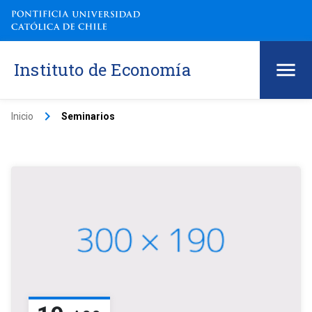
Instituto de Economía
keyboard_arrow_right
Inicio
Seminarios