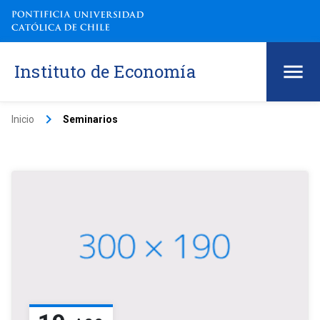
Instituto de Economía
keyboard_arrow_right
Inicio
Seminarios