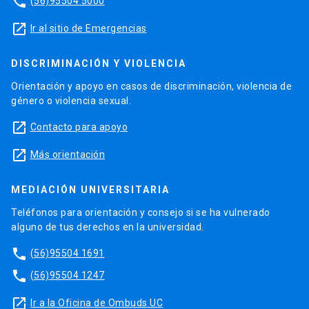
phone
(56)95504 5000
launch
Ir al sitio de Emergencias
DISCRIMINACIÓN Y VIOLENCIA
Orientación y apoyo en casos de discriminación, violencia de
género o violencia sexual.
launch
Contacto para apoyo
launch
Más orientación
MEDIACIÓN UNIVERSITARIA
Teléfonos para orientación y consejo si se ha vulnerado
alguno de tus derechos en la universidad.
phone
(56)95504 1691
phone
(56)95504 1247
launch
Ir a la Oficina de Ombuds UC