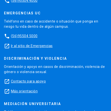
phone
(56)95504 4000
EMERGENCIAS UC
Teléfono en caso de accidente o situación que ponga en
riesgo tu vida dentro de algún campus.
phone
(56)95504 5000
launch
Ir al sitio de Emergencias
DISCRIMINACIÓN Y VIOLENCIA
Orientación y apoyo en casos de discriminación, violencia de
género o violencia sexual.
launch
Contacto para apoyo
launch
Más orientación
MEDIACIÓN UNIVERSITARIA