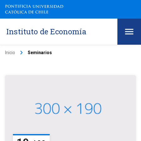
Instituto de Economía
keyboard_arrow_right
Inicio
Seminarios