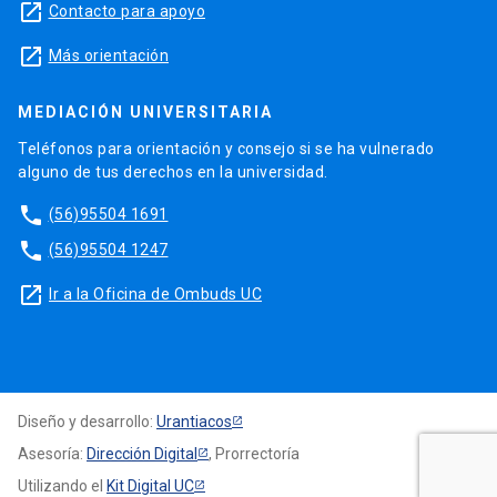
launch
Contacto para apoyo
launch
Más orientación
MEDIACIÓN UNIVERSITARIA
Teléfonos para orientación y consejo si se ha vulnerado
alguno de tus derechos en la universidad.
phone
(56)95504 1691
phone
(56)95504 1247
launch
Ir a la Oficina de Ombuds UC
Diseño y desarrollo:
Urantiacos
Asesoría:
Dirección Digital
, Prorrectoría
Utilizando el
Kit Digital UC