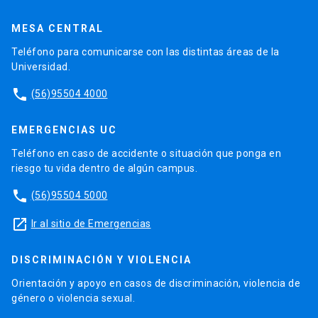
MESA CENTRAL
Teléfono para comunicarse con las distintas áreas de la
Universidad.
phone
(56)95504 4000
EMERGENCIAS UC
Teléfono en caso de accidente o situación que ponga en
riesgo tu vida dentro de algún campus.
phone
(56)95504 5000
launch
Ir al sitio de Emergencias
DISCRIMINACIÓN Y VIOLENCIA
Orientación y apoyo en casos de discriminación, violencia de
género o violencia sexual.