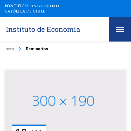
Instituto de Economía
keyboard_arrow_right
Inicio
Seminarios