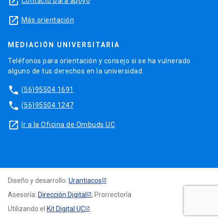
launch
Contacto para apoyo
launch
Más orientación
MEDIACIÓN UNIVERSITARIA
Teléfonos para orientación y consejo si se ha vulnerado
alguno de tus derechos en la universidad.
phone
(56)95504 1691
phone
(56)95504 1247
launch
Ir a la Oficina de Ombuds UC
Diseño y desarrollo:
Urantiacos
Asesoría:
Dirección Digital
, Prorrectoría
Utilizando el
Kit Digital UC