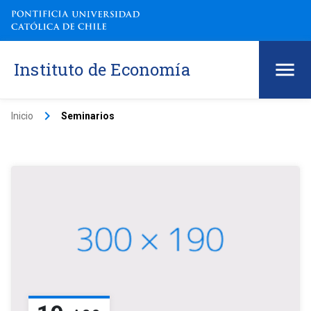
Instituto de Economía
keyboard_arrow_right
Inicio
Seminarios