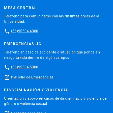
MESA CENTRAL
Teléfono para comunicarse con las distintas áreas de la
Universidad.
phone
(56)95504 4000
EMERGENCIAS UC
Teléfono en caso de accidente o situación que ponga en
riesgo tu vida dentro de algún campus.
phone
(56)95504 5000
launch
Ir al sitio de Emergencias
DISCRIMINACIÓN Y VIOLENCIA
Orientación y apoyo en casos de discriminación, violencia de
género o violencia sexual.