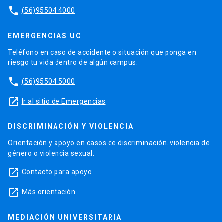
phone
(56)95504 4000
EMERGENCIAS UC
Teléfono en caso de accidente o situación que ponga en
riesgo tu vida dentro de algún campus.
phone
(56)95504 5000
launch
Ir al sitio de Emergencias
DISCRIMINACIÓN Y VIOLENCIA
Orientación y apoyo en casos de discriminación, violencia de
género o violencia sexual.
launch
Contacto para apoyo
launch
Más orientación
MEDIACIÓN UNIVERSITARIA