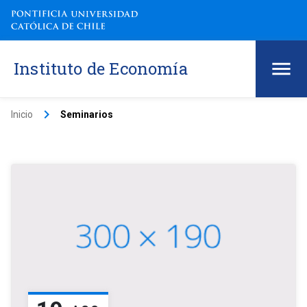
Instituto de Economía
keyboard_arrow_right
Inicio
Seminarios