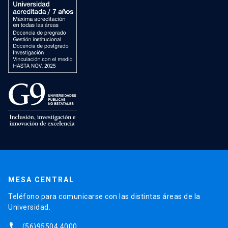
MESA CENTRAL
Teléfono para comunicarse con las distintas áreas de la
Universidad.
phone
(56)95504 4000