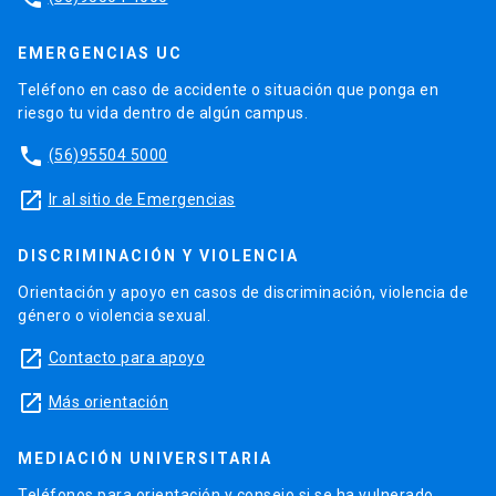
EMERGENCIAS UC
Teléfono en caso de accidente o situación que ponga en
riesgo tu vida dentro de algún campus.
phone
(56)95504 5000
launch
Ir al sitio de Emergencias
DISCRIMINACIÓN Y VIOLENCIA
Orientación y apoyo en casos de discriminación, violencia de
género o violencia sexual.
launch
Contacto para apoyo
launch
Más orientación
MEDIACIÓN UNIVERSITARIA
Teléfonos para orientación y consejo si se ha vulnerado