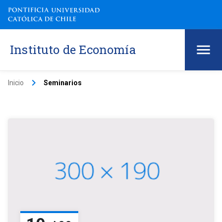
Instituto de Economía
keyboard_arrow_right
Inicio
Seminarios