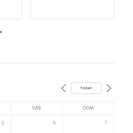
>
TODAY
SÁB
DOM
5
6
7