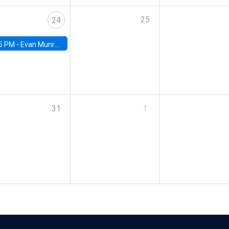
25
24
5 PM -
Evan Munro, Neyman Visiting Assistant Professor in the Department of Statistics at UC Berkeley
31
1