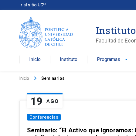
Ir al sitio UC
Institut
Facultad de Eco
Inicio
Instituto
Programas
arrow_drop_down
keyboard_arrow_right
Inicio
Seminarios
19
AGO
Conferencias
Seminario: “El Activo que Ignoramos: