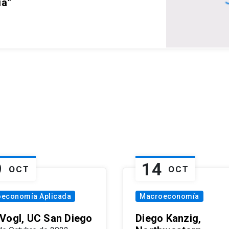
ia”
9
14
OCT
OCT
oeconomía Aplicada
Macroeconomía
Vogl, UC San Diego
Diego Kanzig,