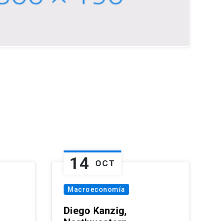
14
OCT
Macroeconomía
Diego Kanzig,