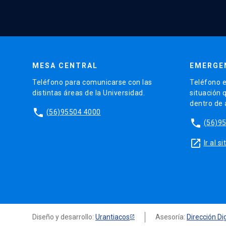
MESA CENTRAL
EMERGE
Teléfono para comunicarse con las
Teléfono e
distintas áreas de la Universidad.
situación 
dentro de
phone
(56)95504 4000
phone
(56)9
launch
Ir al 
Diseño y desarrollo:
Urantiacos
Asesoría:
Dirección Dig