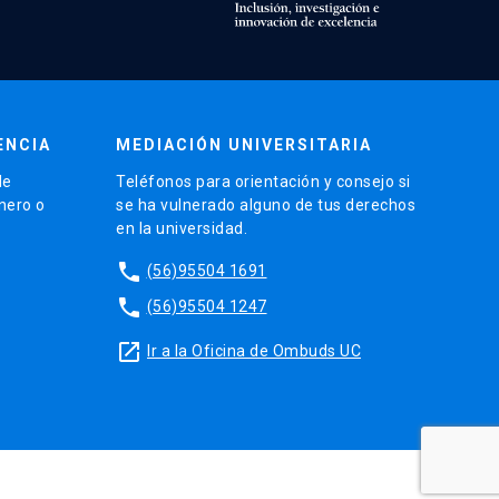
ENCIA
MEDIACIÓN UNIVERSITARIA
de
Teléfonos para orientación y consejo si
énero o
se ha vulnerado alguno de tus derechos
en la universidad.
phone
(56)95504 1691
phone
(56)95504 1247
launch
Ir a la Oficina de Ombuds UC