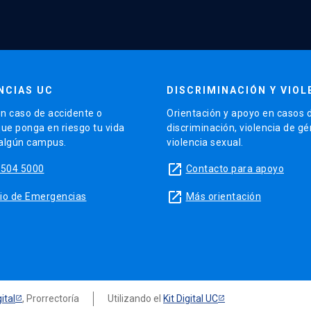
NCIAS UC
DISCRIMINACIÓN Y VIOL
n caso de accidente o
Orientación y apoyo en casos 
que ponga en riesgo tu vida
discriminación, violencia de g
 algún campus.
violencia sexual.
launch
5504 5000
Contacto para apoyo
launch
sitio de Emergencias
Más orientación
ital
, Prorrectoría
Utilizando el
Kit Digital UC