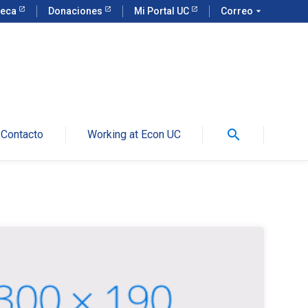
teca
Donaciones
Mi Portal UC
Correo
arrow_drop_down
search
Contacto
Working at Econ UC