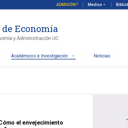
ADMISIÓN
Medios
arrow_drop_down
Biblio
o de Economía
nomía y Administración UC
Académicos e Investigación
Noticias
arrow_drop_down
 Cómo el envejecimiento