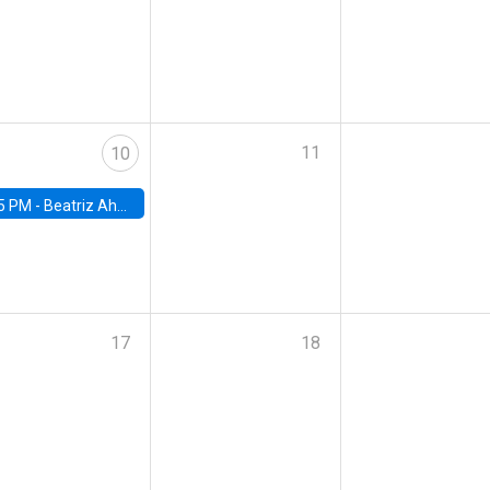
11
10
5 PM -
Beatriz Ahumada, PhD candidate, Universidad de Pittsburgh
17
18