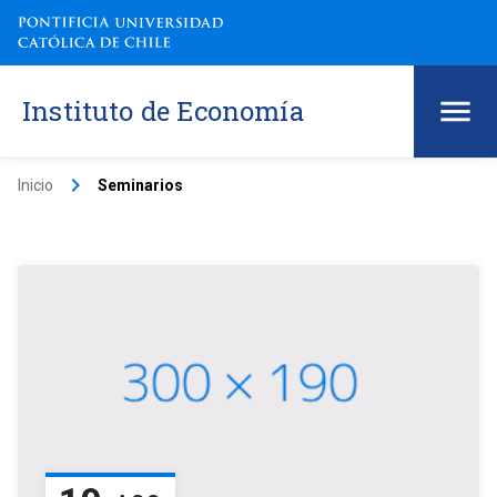
Instituto de Economía
keyboard_arrow_right
Inicio
Seminarios