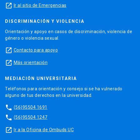
launch
Ir al sitio de Emergencias
DISCRIMINACIÓN Y VIOLENCIA
Orientación y apoyo en casos de discriminación, violencia de
género o violencia sexual.
launch
Contacto para apoyo
launch
Más orientación
MEDIACIÓN UNIVERSITARIA
Teléfonos para orientación y consejo si se ha vulnerado
alguno de tus derechos en la universidad.
phone
(56)95504 1691
phone
(56)95504 1247
launch
Ir a la Oficina de Ombuds UC