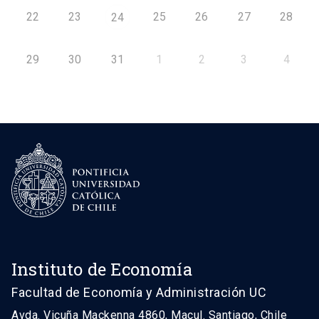
22
23
25
26
27
28
24
29
30
31
1
2
3
4
Instituto de Economía
Facultad de Economía y Administración UC
Avda. Vicuña Mackenna 4860, Macul. Santiago, Chile