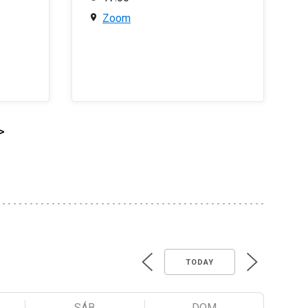
Zoom
>
TODAY
SÁB
DOM