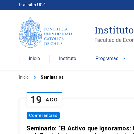
Ir al sitio UC
Institut
Facultad de Eco
Inicio
Instituto
Programas
arrow_drop_down
keyboard_arrow_right
Inicio
Seminarios
19
AGO
Conferencias
Seminario: “El Activo que Ignoramos: