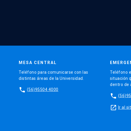
MESA CENTRAL
EMERGE
Teléfono para comunicarse con las
Teléfono e
distintas áreas de la Universidad.
situación 
dentro de
phone
(56)95504 4000
phone
(56)9
launch
Ir al 