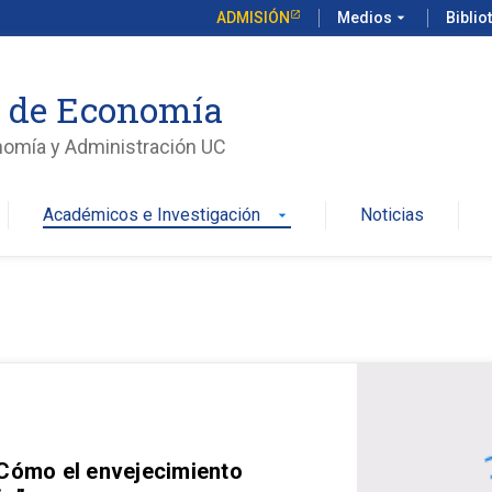
ADMISIÓN
Medios
arrow_drop_down
Biblio
o de Economía
nomía y Administración UC
Académicos e Investigación
Noticias
arrow_drop_down
 Cómo el envejecimiento