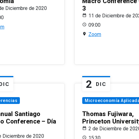
omía
Macro Conference 
3
de Diciembre de 2020
11 de Diciembre de 20
00
09:00
om
Zoom
2
DIC
DIC
erencias
Microeconomía Aplicad
nnual Santiago
Thomas Fujiwara,
o Conference – Día
Princeton Universit
2 de Diciembre de 202
e Diciembre de 2020
15:30