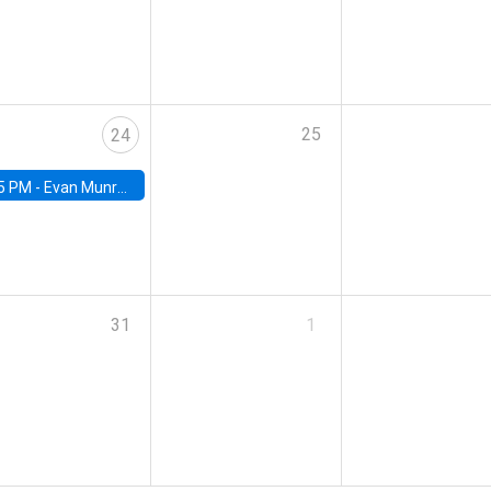
25
24
5 PM -
Evan Munro, Neyman Visiting Assistant Professor in the Department of Statistics at UC Berkeley
31
1