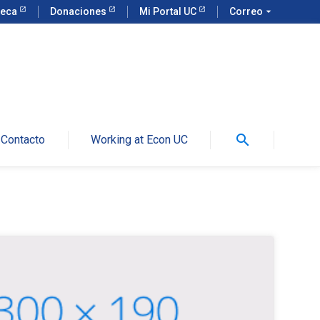
teca
Donaciones
Mi Portal UC
Correo
arrow_drop_down
search
Contacto
Working at Econ UC