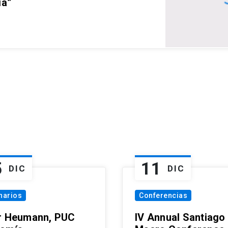
ia”
5
11
DIC
DIC
narios
Conferencias
r Heumann, PUC
IV Annual Santiago