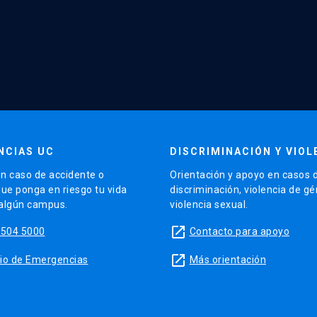
NCIAS UC
DISCRIMINACIÓN Y VIOL
n caso de accidente o
Orientación y apoyo en casos 
que ponga en riesgo tu vida
discriminación, violencia de g
 algún campus.
violencia sexual.
launch
5504 5000
Contacto para apoyo
launch
sitio de Emergencias
Más orientación