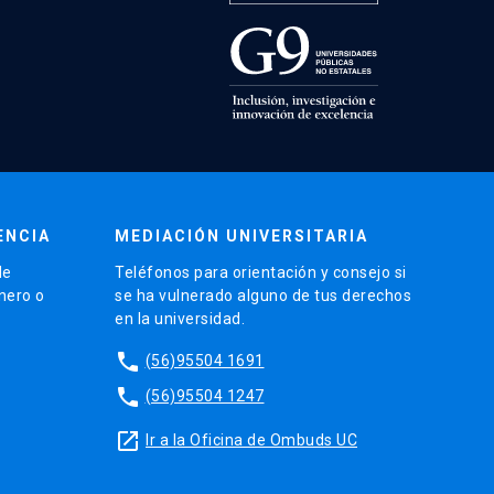
ENCIA
MEDIACIÓN UNIVERSITARIA
de
Teléfonos para orientación y consejo si
énero o
se ha vulnerado alguno de tus derechos
en la universidad.
phone
(56)95504 1691
phone
(56)95504 1247
launch
Ir a la Oficina de Ombuds UC