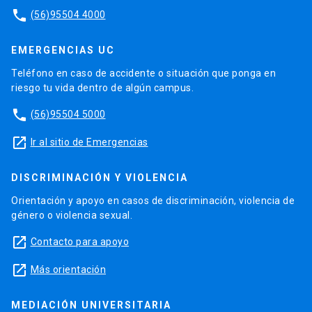
phone
(56)95504 4000
EMERGENCIAS UC
Teléfono en caso de accidente o situación que ponga en
riesgo tu vida dentro de algún campus.
phone
(56)95504 5000
launch
Ir al sitio de Emergencias
DISCRIMINACIÓN Y VIOLENCIA
Orientación y apoyo en casos de discriminación, violencia de
género o violencia sexual.
launch
Contacto para apoyo
launch
Más orientación
MEDIACIÓN UNIVERSITARIA