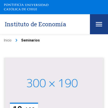
Instituto de Economía
keyboard_arrow_right
Inicio
Seminarios