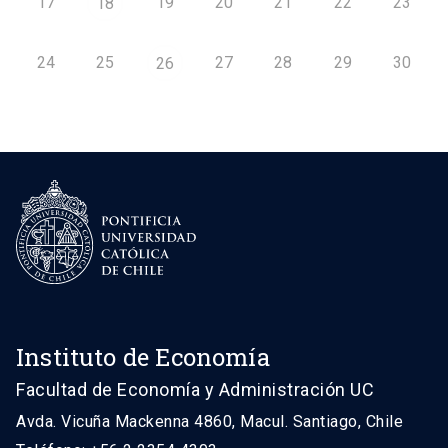
17
19
20
21
22
23
18
24
25
27
28
29
30
26
Instituto de Economía
Facultad de Economía y Administración UC
Avda. Vicuña Mackenna 4860, Macul. Santiago, Chile