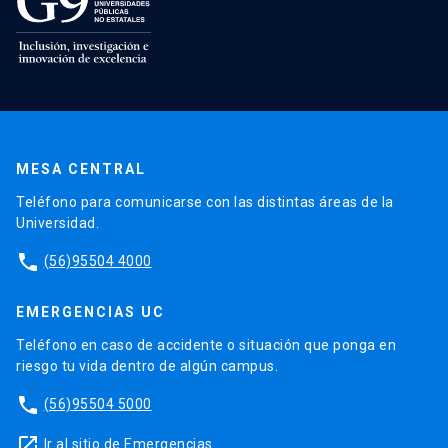
MESA CENTRAL
Teléfono para comunicarse con las distintas áreas de la
Universidad.
phone
(56)95504 4000
EMERGENCIAS UC
Teléfono en caso de accidente o situación que ponga en
riesgo tu vida dentro de algún campus.
phone
(56)95504 5000
launch
Ir al sitio de Emergencias