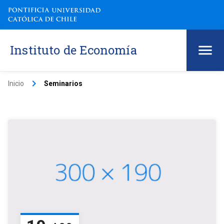
Instituto de Economía
keyboard_arrow_right
Inicio
Seminarios