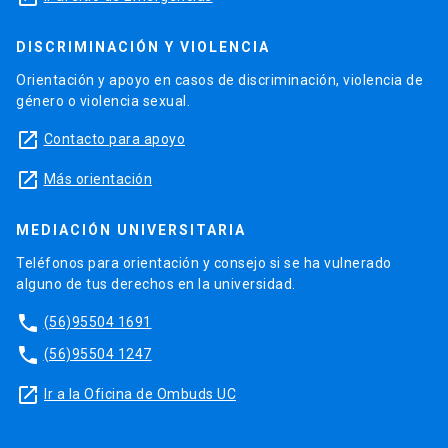
DISCRIMINACIÓN Y VIOLENCIA
Orientación y apoyo en casos de discriminación, violencia de
género o violencia sexual.
launch
Contacto para apoyo
launch
Más orientación
MEDIACIÓN UNIVERSITARIA
Teléfonos para orientación y consejo si se ha vulnerado
alguno de tus derechos en la universidad.
phone
(56)95504 1691
phone
(56)95504 1247
launch
Ir a la Oficina de Ombuds UC