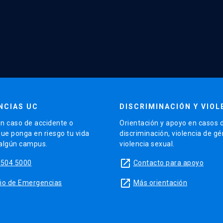
NCIAS UC
DISCRIMINACIÓN Y VIOL
n caso de accidente o
Orientación y apoyo en casos 
que ponga en riesgo tu vida
discriminación, violencia de g
 algún campus.
violencia sexual.
launch
5504 5000
Contacto para apoyo
launch
sitio de Emergencias
Más orientación