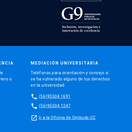
ENCIA
MEDIACIÓN UNIVERSITARIA
de
Teléfonos para orientación y consejo si
énero o
se ha vulnerado alguno de tus derechos
en la universidad.
phone
(56)95504 1691
phone
(56)95504 1247
launch
Ir a la Oficina de Ombuds UC