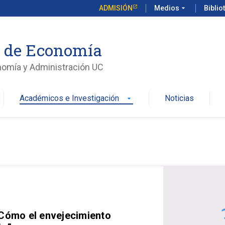
ADMISIÓN
Medios
arrow_drop_down
Biblio
o de Economía
nomía y Administración UC
Académicos e Investigación
Noticias
arrow_drop_down
 Cómo el envejecimiento