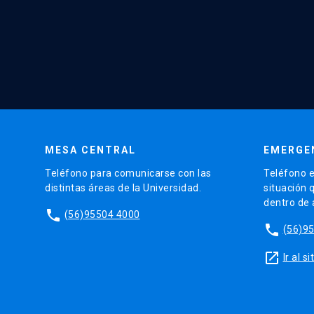
MESA CENTRAL
EMERGE
Teléfono para comunicarse con las
Teléfono e
distintas áreas de la Universidad.
situación 
dentro de
phone
(56)95504 4000
phone
(56)9
launch
Ir al 