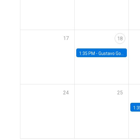
17
18
1:35 PM -
Gustavo González, Banco Central de Chile
24
25
1:3