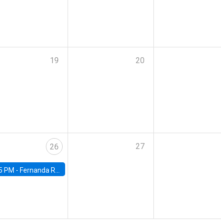
19
20
27
26
5 PM -
Fernanda Rojas Ampuero, University of Wisconsin-Madison