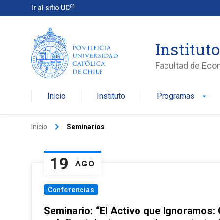
Ir al sitio UC
Institut
Facultad de Eco
Inicio
Instituto
Programas
arrow_drop_down
keyboard_arrow_right
Inicio
Seminarios
19
AGO
Conferencias
Seminario: “El Activo que Ignoramos: