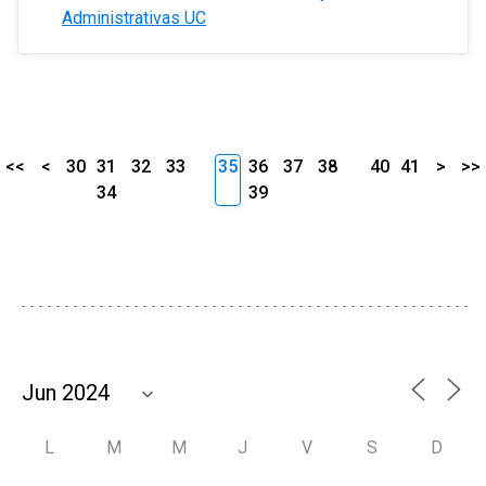
Administrativas UC
<<
<
30
31
32
33
35
36
37
38
40
41
>
>>
34
39
L
M
M
J
V
S
D