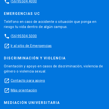
phone
(56)95504 4000
EMERGENCIAS UC
Teléfono en caso de accidente o situación que ponga en
riesgo tu vida dentro de algún campus.
phone
(56)95504 5000
launch
Ir al sitio de Emergencias
DISCRIMINACIÓN Y VIOLENCIA
Orientación y apoyo en casos de discriminación, violencia de
género o violencia sexual.
launch
Contacto para apoyo
launch
Más orientación
MEDIACIÓN UNIVERSITARIA