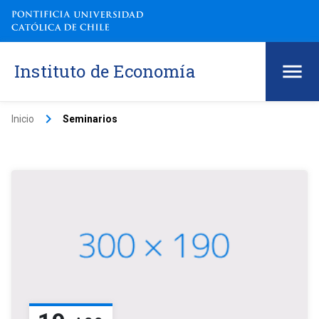
Instituto de Economía
keyboard_arrow_right
Inicio
Seminarios