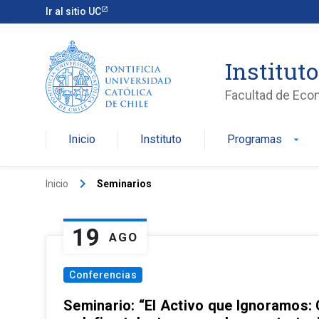
Ir al sitio UC
Institut
Facultad de Eco
Inicio
Instituto
Programas
arrow_drop_down
keyboard_arrow_right
Inicio
Seminarios
19
AGO
Conferencias
Seminario: “El Activo que Ignoramos: