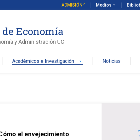
ADMISIÓN
Medios
arrow_drop_down
Biblio
o de Economía
nomía y Administración UC
Académicos e Investigación
Noticias
arrow_drop_down
 Cómo el envejecimiento