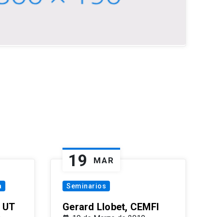
19
MAR
a
Seminarios
 UT
Gerard Llobet, CEMFI