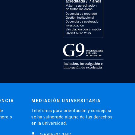
ENCIA
MEDIACIÓN UNIVERSITARIA
de
Teléfonos para orientación y consejo si
énero o
se ha vulnerado alguno de tus derechos
en la universidad.
phone
(56)95504 1691