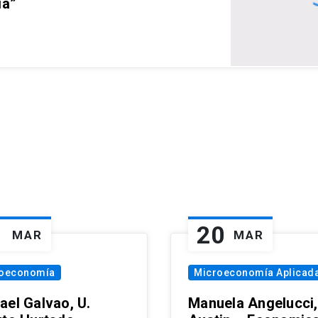
ia”
1
20
MAR
MAR
oeconomía
Microeconomía Aplicad
ael Galvao, U.
Manuela Angelucci,