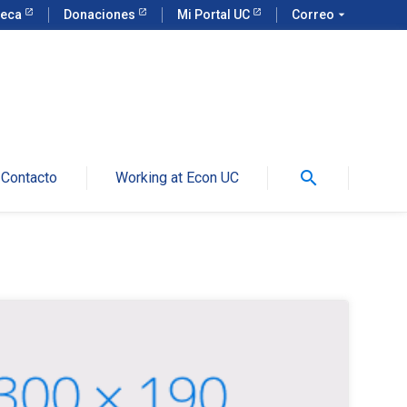
teca
Donaciones
Mi Portal UC
Correo
arrow_drop_down
search
Contacto
Working at Econ UC