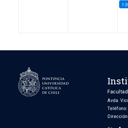
1:3
Inst
Facultad
Avda. Vic
Teléfono
Direcció