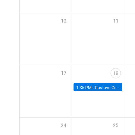
10
11
17
18
1:35 PM -
Gustavo González, Banco Central de Chile
24
25