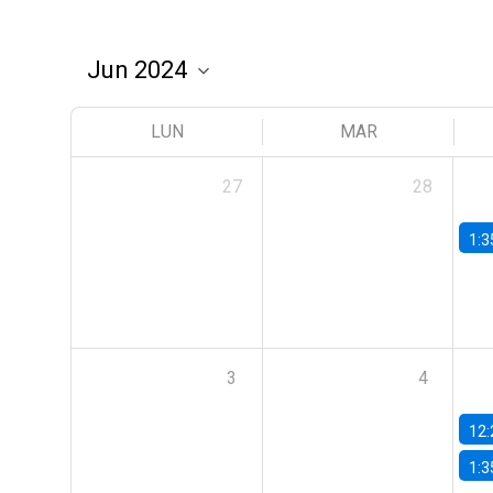
LUN
MAR
27
28
1:3
3
4
12:
1:3