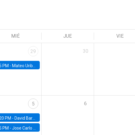
MIÉ
JUE
VIE
30
29
5 PM -
Mateo Uribe-Castro, Universidad de los Andes (Colombia)
6
5
20 PM -
David Bardey, Universidad de los Andes - CEDE
5 PM -
Jose Carlo Bermudez, UC (ME) & World Bank