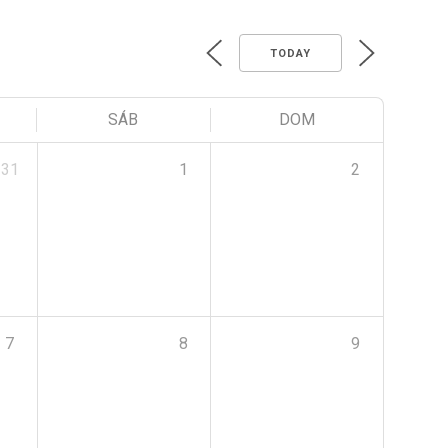
TODAY
SÁB
DOM
31
1
2
7
8
9