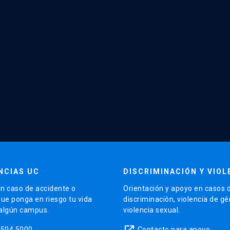
NCIAS UC
DISCRIMINACIÓN Y VIOL
n caso de accidente o
Orientación y apoyo en casos 
que ponga en riesgo tu vida
discriminación, violencia de g
 algún campus.
violencia sexual.
launch
5504 5000
Contacto para apoyo