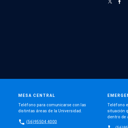
MESA CENTRAL
EMERGE
Teléfono para comunicarse con las
Teléfono e
distintas áreas de la Universidad.
situación 
dentro de
phone
(56)95504 4000
phone
(56)9