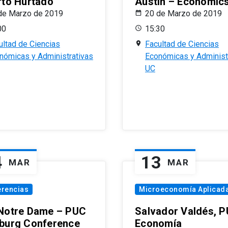
rto Hurtado
Austin – Economic
de Marzo de 2019
20 de Marzo de 2019
00
15:30
ultad de Ciencias
Facultad de Ciencias
nómicas y Administrativas
Económicas y Administ
UC
4
13
MAR
MAR
erencias
Microeconomía Aplicad
Notre Dame – PUC
Salvador Valdés, 
burg Conference
Economía