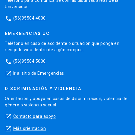
Teléfono para comunicarse con las distintas áreas de la
Universidad.
phone
(56)95504 4000
EMERGENCIAS UC
Teléfono en caso de accidente o situación que ponga en
riesgo tu vida dentro de algún campus.
phone
(56)95504 5000
launch
Ir al sitio de Emergencias
DISCRIMINACIÓN Y VIOLENCIA
Orientación y apoyo en casos de discriminación, violencia de
género o violencia sexual.
launch
Contacto para apoyo
launch
Más orientación