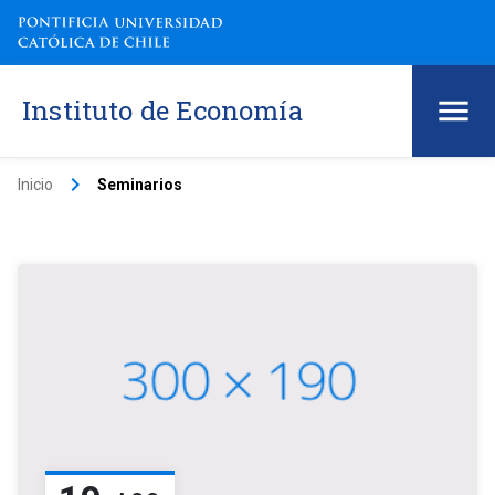
Instituto de Economía
keyboard_arrow_right
Inicio
Seminarios