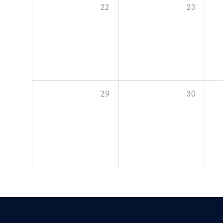
22
23
29
30