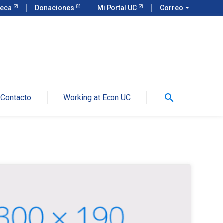
teca
Donaciones
Mi Portal UC
Correo
arrow_drop_down
search
Contacto
Working at Econ UC