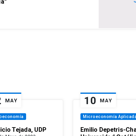
ia”
2
10
MAY
MAY
oeconomía
Microeconomía Aplicad
icio Tejada, UDP
Emilio Depetris-Cha