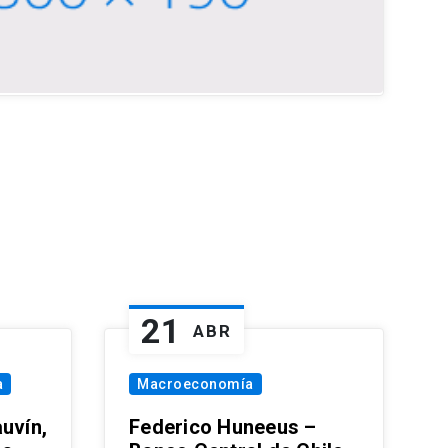
21
ABR
a
Macroeconomía
uvín,
Federico Huneeus –