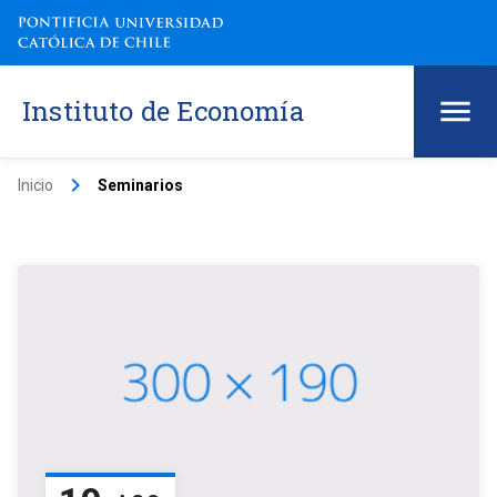
Instituto de Economía
keyboard_arrow_right
Inicio
Seminarios