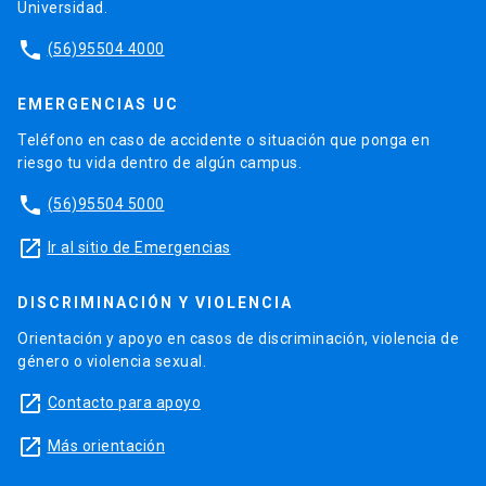
Universidad.
phone
(56)95504 4000
EMERGENCIAS UC
Teléfono en caso de accidente o situación que ponga en
riesgo tu vida dentro de algún campus.
phone
(56)95504 5000
launch
Ir al sitio de Emergencias
DISCRIMINACIÓN Y VIOLENCIA
Orientación y apoyo en casos de discriminación, violencia de
género o violencia sexual.
launch
Contacto para apoyo
launch
Más orientación