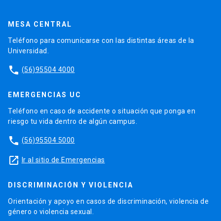
MESA CENTRAL
Teléfono para comunicarse con las distintas áreas de la
Universidad.
phone
(56)95504 4000
EMERGENCIAS UC
Teléfono en caso de accidente o situación que ponga en
riesgo tu vida dentro de algún campus.
phone
(56)95504 5000
launch
Ir al sitio de Emergencias
DISCRIMINACIÓN Y VIOLENCIA
Orientación y apoyo en casos de discriminación, violencia de
género o violencia sexual.