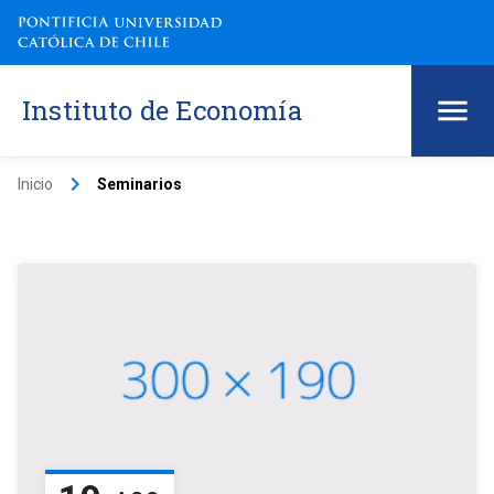
Instituto de Economía
keyboard_arrow_right
Inicio
Seminarios