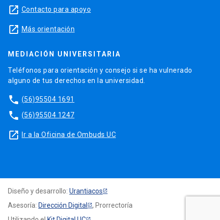
launch
Contacto para apoyo
launch
Más orientación
MEDIACIÓN UNIVERSITARIA
Teléfonos para orientación y consejo si se ha vulnerado
alguno de tus derechos en la universidad.
phone
(56)95504 1691
phone
(56)95504 1247
launch
Ir a la Oficina de Ombuds UC
Diseño y desarrollo:
Urantiacos
Asesoría:
Dirección Digital
, Prorrectoría
Utilizando el
Kit Digital UC