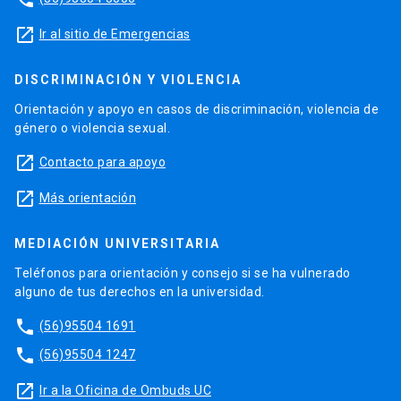
launch
Ir al sitio de Emergencias
DISCRIMINACIÓN Y VIOLENCIA
Orientación y apoyo en casos de discriminación, violencia de
género o violencia sexual.
launch
Contacto para apoyo
launch
Más orientación
MEDIACIÓN UNIVERSITARIA
Teléfonos para orientación y consejo si se ha vulnerado
alguno de tus derechos en la universidad.
phone
(56)95504 1691
phone
(56)95504 1247
launch
Ir a la Oficina de Ombuds UC