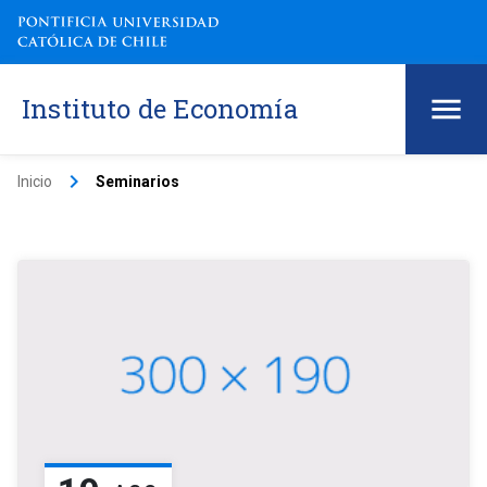
Instituto de Economía
keyboard_arrow_right
Inicio
Seminarios