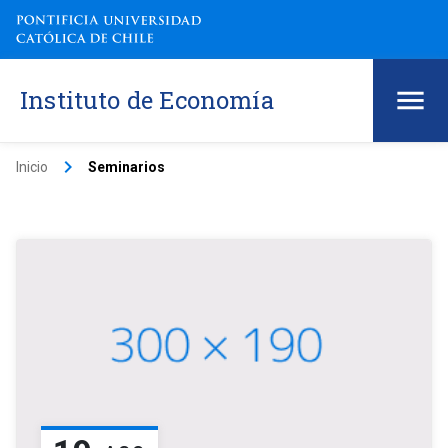
Instituto de Economía
keyboard_arrow_right
Inicio
Seminarios