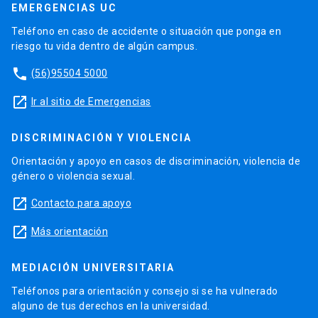
EMERGENCIAS UC
Teléfono en caso de accidente o situación que ponga en
riesgo tu vida dentro de algún campus.
phone
(56)95504 5000
launch
Ir al sitio de Emergencias
DISCRIMINACIÓN Y VIOLENCIA
Orientación y apoyo en casos de discriminación, violencia de
género o violencia sexual.
launch
Contacto para apoyo
launch
Más orientación
MEDIACIÓN UNIVERSITARIA
Teléfonos para orientación y consejo si se ha vulnerado
alguno de tus derechos en la universidad.