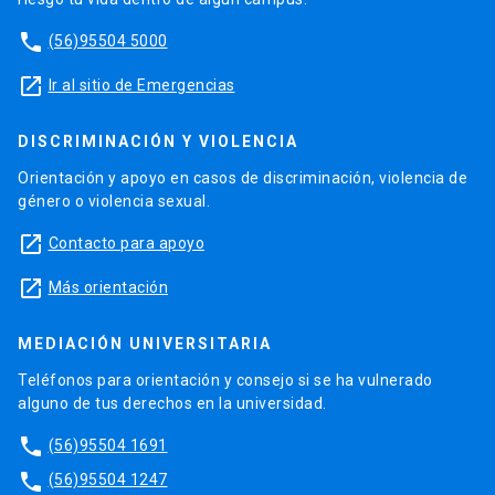
phone
(56)95504 5000
launch
Ir al sitio de Emergencias
DISCRIMINACIÓN Y VIOLENCIA
Orientación y apoyo en casos de discriminación, violencia de
género o violencia sexual.
launch
Contacto para apoyo
launch
Más orientación
MEDIACIÓN UNIVERSITARIA
Teléfonos para orientación y consejo si se ha vulnerado
alguno de tus derechos en la universidad.
phone
(56)95504 1691
phone
(56)95504 1247