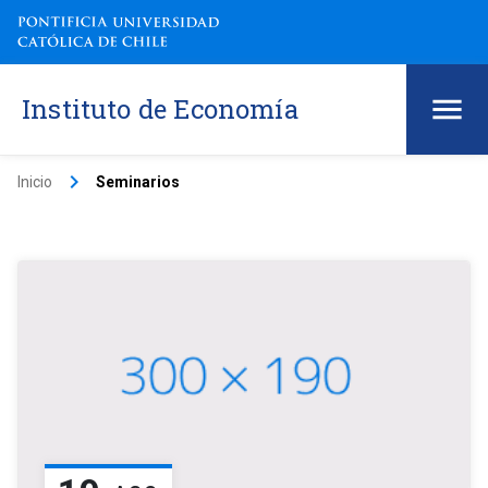
Instituto de Economía
keyboard_arrow_right
Inicio
Seminarios