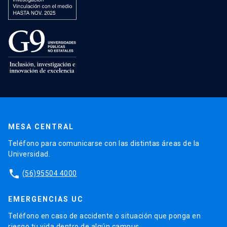
MESA CENTRAL
Teléfono para comunicarse con las distintas áreas de la
Universidad.
phone
(56)95504 4000
EMERGENCIAS UC
Teléfono en caso de accidente o situación que ponga en
riesgo tu vida dentro de algún campus.