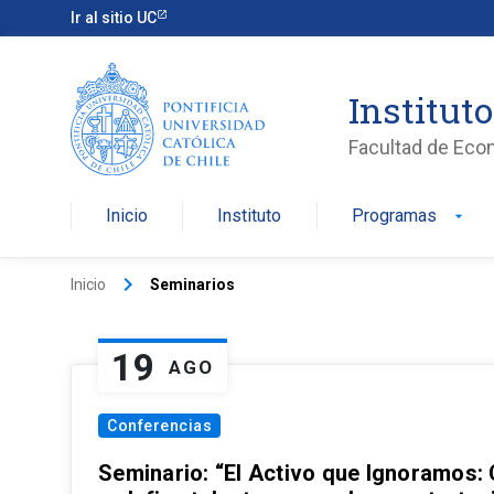
Ir al sitio UC
Institut
Facultad de Eco
Inicio
Instituto
Programas
arrow_drop_down
keyboard_arrow_right
Inicio
Seminarios
19
AGO
Conferencias
Seminario: “El Activo que Ignoramos: