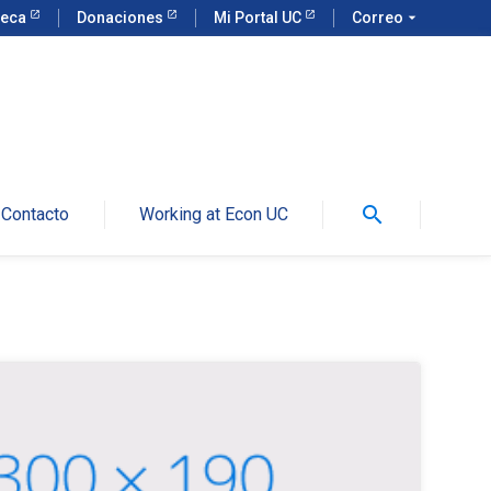
teca
Donaciones
Mi Portal UC
Correo
arrow_drop_down
search
Contacto
Working at Econ UC