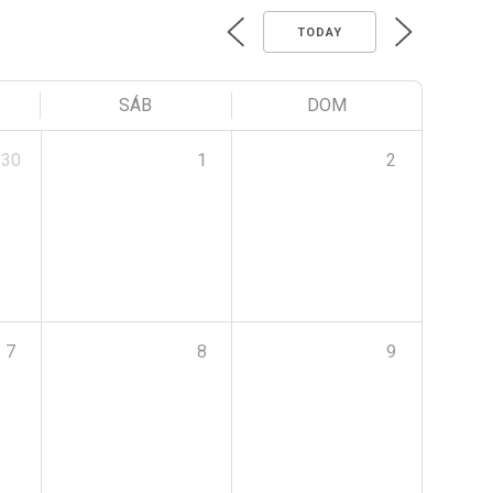
TODAY
SÁB
DOM
30
1
2
7
8
9