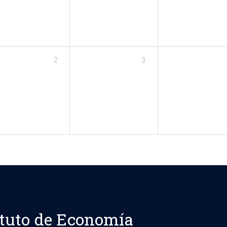
2
3
ituto de Economía