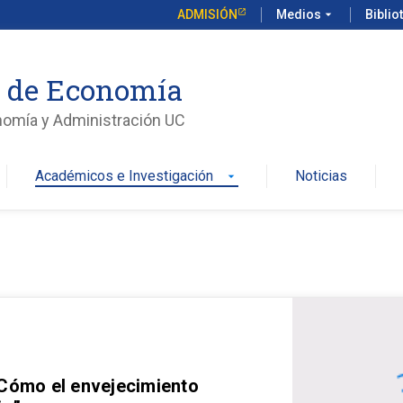
ADMISIÓN
Medios
arrow_drop_down
Biblio
o de Economía
nomía y Administración UC
Académicos e Investigación
Noticias
arrow_drop_down
 Cómo el envejecimiento