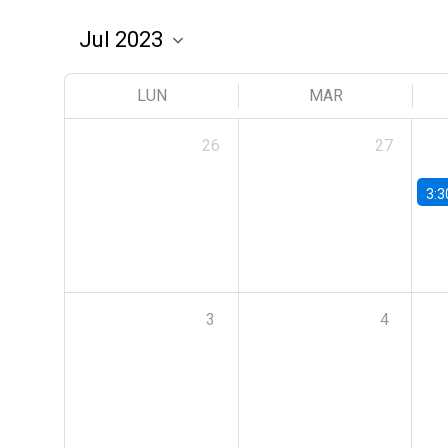
LUN
MAR
26
27
3:3
3
4