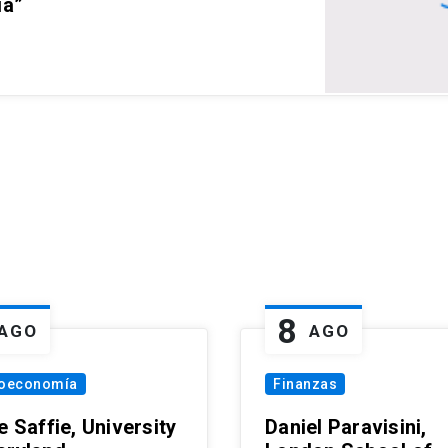
ia”
8
AGO
AGO
oeconomía
Finanzas
e Saffie, University
Daniel Paravisini,