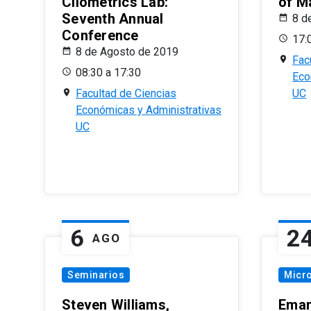
Cliometrics Lab:
of M
Seventh Annual
8 d
Conference
17:
8 de Agosto de 2019
Fac
08:30 a 17:30
Eco
Facultad de Ciencias
UC
Económicas y Administrativas
UC
6
2
AGO
Seminarios
Micr
Steven Williams,
Eman