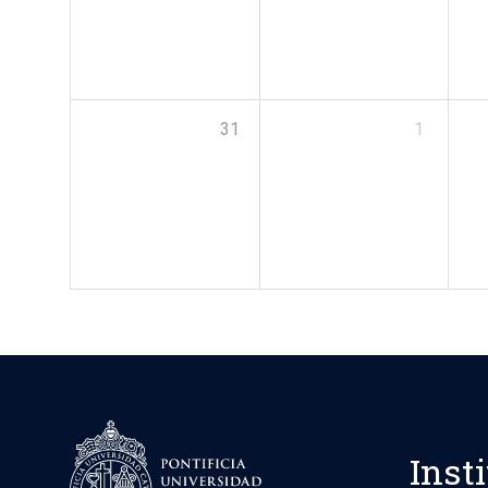
31
1
Inst