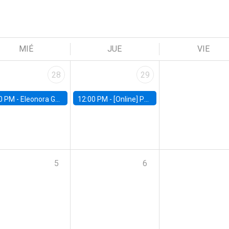
MIÉ
JUE
VIE
28
29
0 PM -
Eleonora Guarnieri, Exeter University
12:00 PM -
[Online] Pablo Slutzky, University of Maryland
5
6