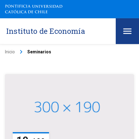
Instituto de Economía
keyboard_arrow_right
Inicio
Seminarios