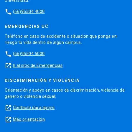
Universidad.
phone
(56)95504 4000
EMERGENCIAS UC
Teléfono en caso de accidente o situación que ponga en
riesgo tu vida dentro de algún campus.
phone
(56)95504 5000
launch
Ir al sitio de Emergencias
DISCRIMINACIÓN Y VIOLENCIA
Orientación y apoyo en casos de discriminación, violencia de
género o violencia sexual.
launch
Contacto para apoyo
launch
Más orientación