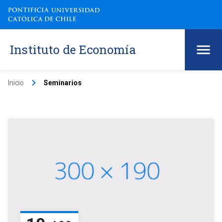
Instituto de Economía
keyboard_arrow_right
Inicio
Seminarios