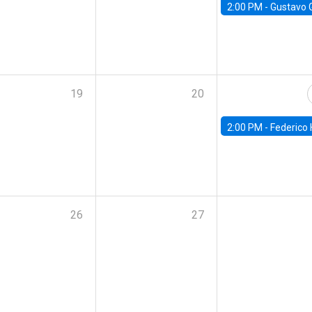
2:00 PM -
Gustavo González - Banco Central d
19
20
2:00 PM -
Federico Huneeus - Banco Central de C
26
27