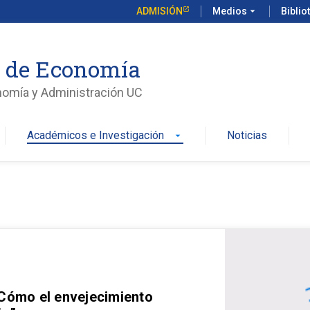
ADMISIÓN
Medios
arrow_drop_down
Biblio
o de Economía
nomía y Administración UC
Académicos e Investigación
Noticias
arrow_drop_down
 Cómo el envejecimiento