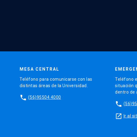
MESA CENTRAL
EMERGE
Teléfono para comunicarse con las
Teléfono e
distintas áreas de la Universidad.
situación 
dentro de
phone
(56)95504 4000
phone
(56)9
launch
Ir al 