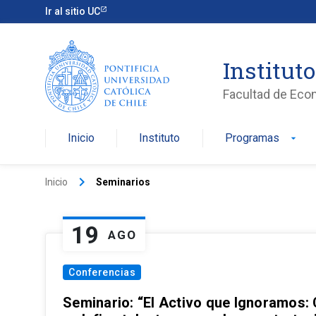
Ir al sitio UC
Institut
Facultad de Eco
Inicio
Instituto
Programas
arrow_drop_down
keyboard_arrow_right
Inicio
Seminarios
19
AGO
Conferencias
Seminario: “El Activo que Ignoramos: