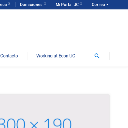
teca
Donaciones
Mi Portal UC
Correo
arrow_drop_down
search
Contacto
Working at Econ UC