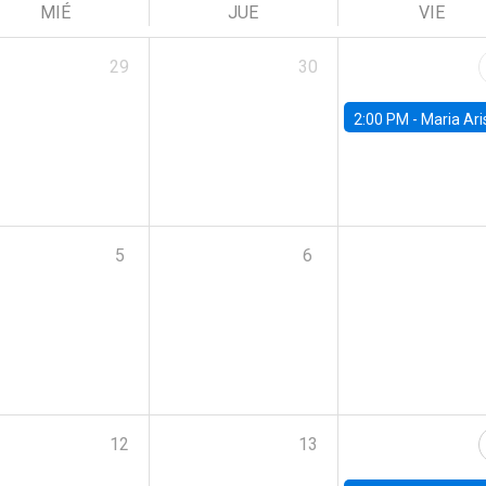
MIÉ
JUE
VIE
29
30
2:00 PM -
Maria Aristizabal-Ramirez, FED
5
6
12
13