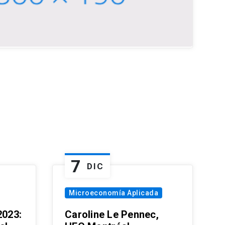
7
DIC
Microeconomía Aplicada
023:
Caroline Le Pennec,