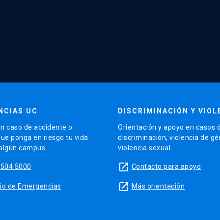
NCIAS UC
DISCRIMINACIÓN Y VIOL
n caso de accidente o
Orientación y apoyo en casos 
que ponga en riesgo tu vida
discriminación, violencia de g
 algún campus.
violencia sexual.
launch
5504 5000
Contacto para apoyo
launch
sitio de Emergencias
Más orientación