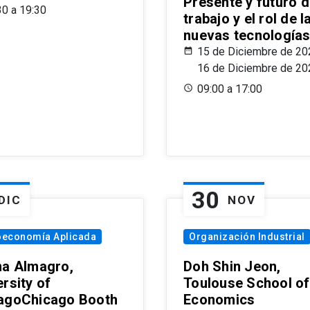
Presente y futuro d
30 a 19:30
trabajo y el rol de l
nuevas tecnología
15 de Diciembre de 20
16 de Diciembre de 20
09:00 a 17:00
30
DIC
NOV
oeconomía Aplicada
Organización Industrial
na Almagro,
Doh Shin Jeon,
rsity of
Toulouse School of
agoChicago Booth
Economics