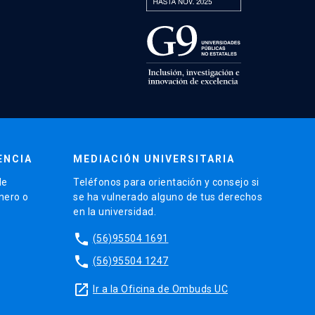
ENCIA
MEDIACIÓN UNIVERSITARIA
de
Teléfonos para orientación y consejo si
énero o
se ha vulnerado alguno de tus derechos
en la universidad.
phone
(56)95504 1691
phone
(56)95504 1247
launch
Ir a la Oficina de Ombuds UC