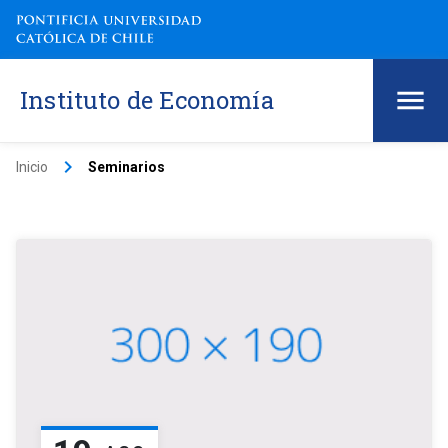
Instituto de Economía
keyboard_arrow_right
Inicio
Seminarios