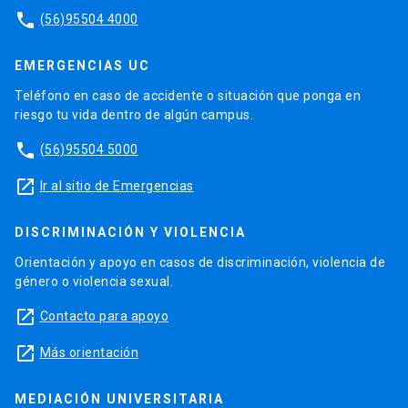
phone
(56)95504 4000
EMERGENCIAS UC
Teléfono en caso de accidente o situación que ponga en
riesgo tu vida dentro de algún campus.
phone
(56)95504 5000
launch
Ir al sitio de Emergencias
DISCRIMINACIÓN Y VIOLENCIA
Orientación y apoyo en casos de discriminación, violencia de
género o violencia sexual.
launch
Contacto para apoyo
launch
Más orientación
MEDIACIÓN UNIVERSITARIA