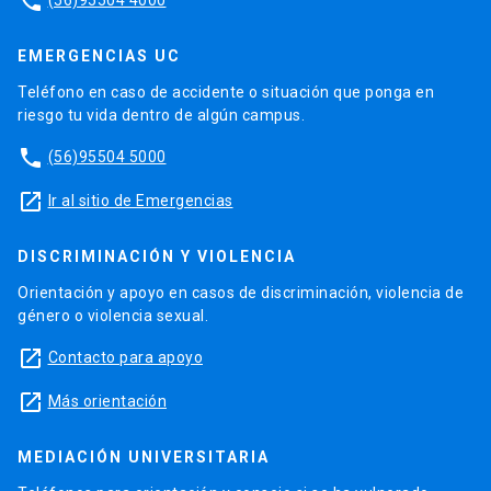
phone
EMERGENCIAS UC
Teléfono en caso de accidente o situación que ponga en
riesgo tu vida dentro de algún campus.
phone
(56)95504 5000
launch
Ir al sitio de Emergencias
DISCRIMINACIÓN Y VIOLENCIA
Orientación y apoyo en casos de discriminación, violencia de
género o violencia sexual.
launch
Contacto para apoyo
launch
Más orientación
MEDIACIÓN UNIVERSITARIA