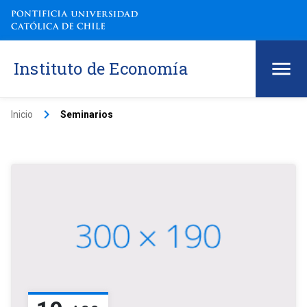
Instituto de Economía
keyboard_arrow_right
Inicio
Seminarios