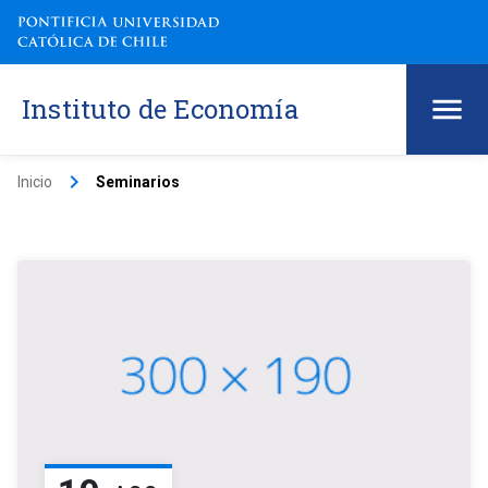
Instituto de Economía
keyboard_arrow_right
Inicio
Seminarios