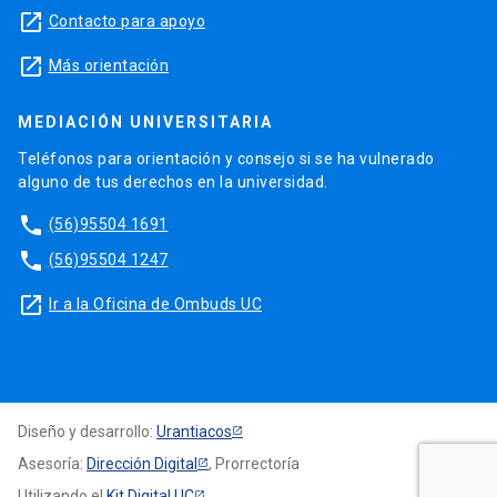
launch
Contacto para apoyo
launch
Más orientación
MEDIACIÓN UNIVERSITARIA
Teléfonos para orientación y consejo si se ha vulnerado
alguno de tus derechos en la universidad.
phone
(56)95504 1691
phone
(56)95504 1247
launch
Ir a la Oficina de Ombuds UC
Diseño y desarrollo:
Urantiacos
Asesoría:
Dirección Digital
, Prorrectoría
Utilizando el
Kit Digital UC