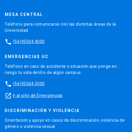
MESA CENTRAL
Teléfono para comunicarse con las distintas áreas de la
Universidad.
phone
(56)95504 4000
EMERGENCIAS UC
Teléfono en caso de accidente o situación que ponga en
riesgo tu vida dentro de algún campus.
phone
(56)95504 5000
launch
Ir al sitio de Emergencias
DISCRIMINACIÓN Y VIOLENCIA
Orientación y apoyo en casos de discriminación, violencia de
género o violencia sexual.