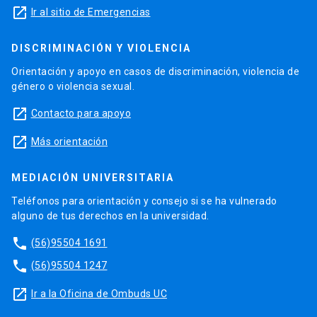
launch
Ir al sitio de Emergencias
DISCRIMINACIÓN Y VIOLENCIA
Orientación y apoyo en casos de discriminación, violencia de
género o violencia sexual.
launch
Contacto para apoyo
launch
Más orientación
MEDIACIÓN UNIVERSITARIA
Teléfonos para orientación y consejo si se ha vulnerado
alguno de tus derechos en la universidad.
phone
(56)95504 1691
phone
(56)95504 1247
launch
Ir a la Oficina de Ombuds UC