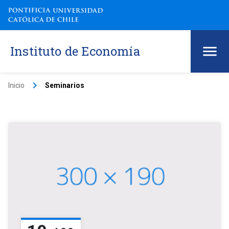
Instituto de Economía
keyboard_arrow_right
Inicio
Seminarios