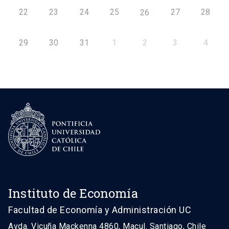
22
23
24
25
27
28
26
29
30
31
1
2
3
4
Instituto de Economía
Facultad de Economía y Administración UC
Avda. Vicuña Mackenna 4860, Macul. Santiago, Chile