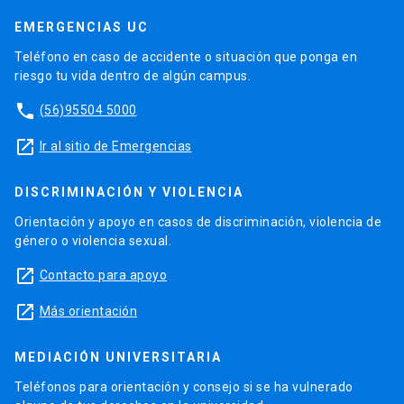
EMERGENCIAS UC
Teléfono en caso de accidente o situación que ponga en
riesgo tu vida dentro de algún campus.
phone
(56)95504 5000
launch
Ir al sitio de Emergencias
DISCRIMINACIÓN Y VIOLENCIA
Orientación y apoyo en casos de discriminación, violencia de
género o violencia sexual.
launch
Contacto para apoyo
launch
Más orientación
MEDIACIÓN UNIVERSITARIA
Teléfonos para orientación y consejo si se ha vulnerado