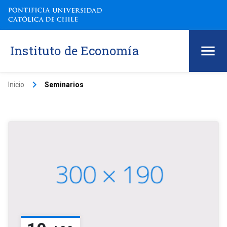
Instituto de Economía
keyboard_arrow_right
Inicio
Seminarios