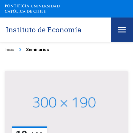
Instituto de Economía
keyboard_arrow_right
Inicio
Seminarios