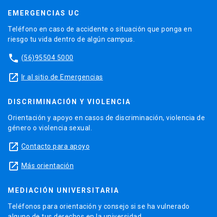
EMERGENCIAS UC
Teléfono en caso de accidente o situación que ponga en
riesgo tu vida dentro de algún campus.
phone
(56)95504 5000
launch
Ir al sitio de Emergencias
DISCRIMINACIÓN Y VIOLENCIA
Orientación y apoyo en casos de discriminación, violencia de
género o violencia sexual.
launch
Contacto para apoyo
launch
Más orientación
MEDIACIÓN UNIVERSITARIA
Teléfonos para orientación y consejo si se ha vulnerado
alguno de tus derechos en la universidad.