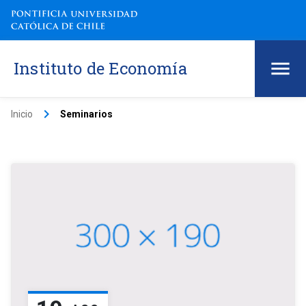
Instituto de Economía
keyboard_arrow_right
Inicio
Seminarios