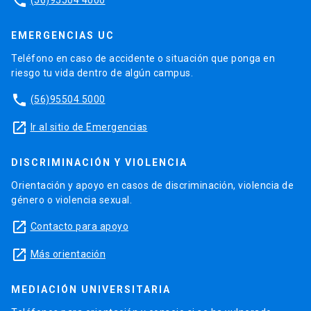
phone
EMERGENCIAS UC
Teléfono en caso de accidente o situación que ponga en
riesgo tu vida dentro de algún campus.
phone
(56)95504 5000
launch
Ir al sitio de Emergencias
DISCRIMINACIÓN Y VIOLENCIA
Orientación y apoyo en casos de discriminación, violencia de
género o violencia sexual.
launch
Contacto para apoyo
launch
Más orientación
MEDIACIÓN UNIVERSITARIA