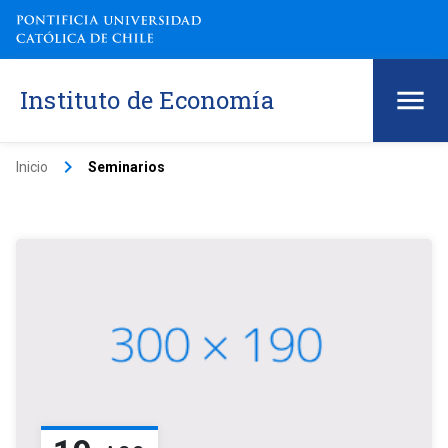
Instituto de Economía
keyboard_arrow_right
Inicio
Seminarios