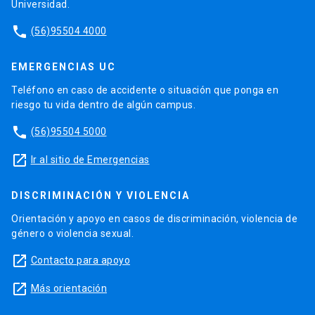
Universidad.
phone
(56)95504 4000
EMERGENCIAS UC
Teléfono en caso de accidente o situación que ponga en
riesgo tu vida dentro de algún campus.
phone
(56)95504 5000
launch
Ir al sitio de Emergencias
DISCRIMINACIÓN Y VIOLENCIA
Orientación y apoyo en casos de discriminación, violencia de
género o violencia sexual.
launch
Contacto para apoyo
launch
Más orientación